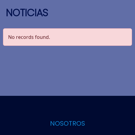
NOTICIAS
No records found.
e
e
NOSOTROS